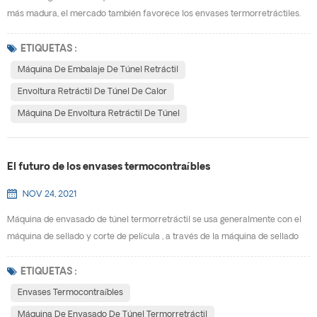
más madura, el mercado también favorece los envases termorretráctiles.
Al mismo tiempo, impulsa el desarrollo de máquina de embalaje de túnel
retráctil.W Por qué los envases termocontraíbles se desarrollarán tan
ETIQUETAS :
rápido, y cuáles son las ventajas de usar envoltura retráctil de túnel de
Máquina De Embalaje De Túnel Retráctil
calor? (1) Los envases termorretráctiles p...
Envoltura Retráctil De Túnel De Calor
Máquina De Envoltura Retráctil De Túnel
El futuro de los envases termocontraíbles
NOV 24, 2021
Máquina de envasado de túnel termorretráctil se usa generalmente con el
máquina de sellado y corte de película , a través de la máquina de sellado
de película enfundada se instala en el exterior del producto y se sella, en el
máquina termorretráctil para calentar, de modo que el material de embalaje
ETIQUETAS :
se encoja y envuelva firmemente el producto. Los productos envasados ​​
Envases Termocontraíbles
tienen una cierta capacidad ...
Máquina De Envasado De Túnel Termorretráctil