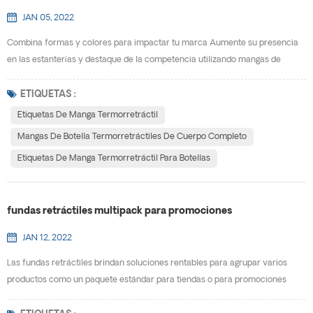
JAN 05, 2022
Combina formas y colores para impactar tu marca Aumente su presencia
en las estanterías y destaque de la competencia utilizando mangas de
botella termorretráctiles de cuerpo completo . Con 360 ° cobertura de
cuerpo completo, maximizará el espacio que tiene para promover su marca
ETIQUETAS :
y hacer llegar su mensaje a los consumidores. Las etiquetas retráctiles se
Etiquetas De Manga Termorretráctil
ajustan a cualquier contenedor único, y puede...
Mangas De Botella Termorretráctiles De Cuerpo Completo
Etiquetas De Manga Termorretráctil Para Botellas
fundas retráctiles multipack para promociones
JAN 12, 2022
Las fundas retráctiles brindan soluciones rentables para agrupar varios
productos como un paquete estándar para tiendas o para promociones
especiales. E-PACK se especializa en crear soluciones personalizadas para