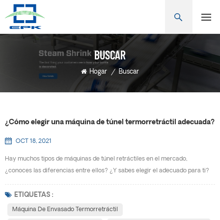
BUSCAR
Hogar
/
Buscar
¿Cómo elegir una máquina de túnel termorretráctil adecuada?
OCT 18, 2021
Hay muchos tipos de máquinas de túnel retráctiles en el mercado,
¿conoces las diferencias entre ellos? ¿Y sabes elegir el adecuado para ti?
Máquina de envasado termorretráctil también se conoce como máquina de
encogimiento de calor, máquina de encogimiento, máquina de envasado de
ETIQUETAS :
encogimiento de calor, Máquina de envasado de película retráctil, máquina
Máquina De Envasado Termorretráctil
de encogimiento de manguitos, máquina de enco...