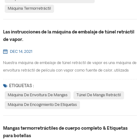
Máquina Termorretráctil
Las instrucciones de la máquina de embalaje de túnel retráctil
de vapor.
DEC 14, 2021
Nuestra máquina de embalaje de túnel retráctil de vapor es una máquina de
envoltura retráctil de película con vapor como fuente de calor, utilizada
principalmente para la termocontracción de la etiqueta de película de las
botellas. Comparado con eléctrico máquina de envoltura de mangas , tiene
ETIQUETAS :
las características de fácil de usar, contracción suave y altamente
Máquina De Envoltura De Mangas
Túnel De Manga Retráctil
eficiente. Es el equipo ideal para bo...
Máquina De Encogimiento De Etiquetas
Mangas termorretráctiles de cuerpo completo & Etiquetas
para botellas