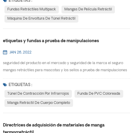
ayudar a satisfacer las necesidades de nuestros clientes. Las fundas
ETIQUETAS :
retráctiles de paquetes múltiples permiten productos de varias formas y
Fundas Retráctiles Multipack
Mangas De Película Retráctil
tamaños para combinarlos en un solo paquete co...
Máquina De Envoltura De Túnel Retráctil
etiquetas y fundas a prueba de manipulaciones
JAN 26, 2022
seguridad del producto en el mercado y seguridad de la marca el seguro
mangas retráctiles para mascotas y los sellos a prueba de manipulaciones
son una solución de seguridad eficaz diseñada para promover su mensaje
mientras protegen sus productos contra manipulaciones. opciones
ETIQUETAS :
disponibles para etiquetas y fundas Las fundas retráctiles ofrecen una
Túnel De Contracción Por Infrarrojos
Funda De PVC Coloreada
variedad de etiquetas y sellos de garantía de segu...
Manga Retráctil De Cuerpo Completo
Directrices de adquisición de materiales de manga
termorretráctil