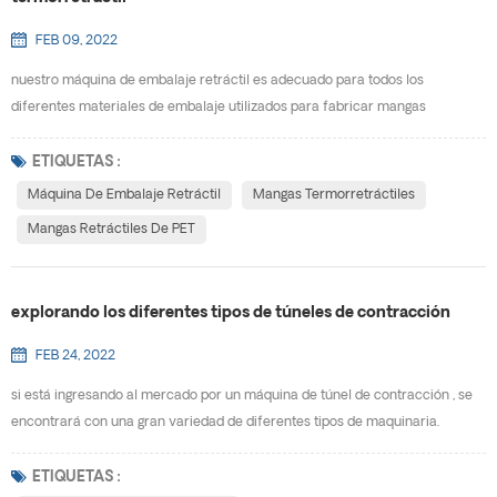
FEB 09, 2022
nuestro máquina de embalaje retráctil es adecuado para todos los
diferentes materiales de embalaje utilizados para fabricar mangas
termorretráctiles en el mercado actual. la forma de su paquete y el uso
previsto determinarán qué materiales funcionarán mejor para su proyecto
ETIQUETAS :
en particular. los materiales disponibles incluyen: mascota (G) , PVC, OPS y
Máquina De Embalaje Retráctil
Mangas Termorretráctiles
plan.· mascota- la película de glicol de terefta...
Mangas Retráctiles De PET
explorando los diferentes tipos de túneles de contracción
FEB 24, 2022
si está ingresando al mercado por un máquina de túnel de contracción , se
encontrará con una gran variedad de diferentes tipos de maquinaria.
algunas máquinas funcionan con vapor. otras usan aire caliente. cada tipo
de túnel de retractilado está diseñado para trabajar en aplicaciones
ETIQUETAS :