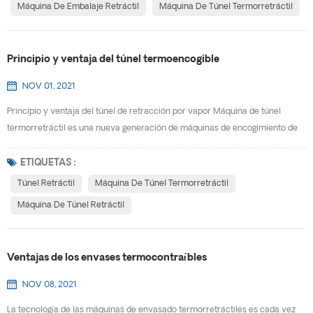
Máquina De Embalaje Retráctil
Máquina De Túnel Termorretráctil
Principio y ventaja del túnel termoencogible
NOV 01, 2021
Principio y ventaja del túnel de retracción por vapor Máquina de túnel
termorretráctil es una nueva generación de máquinas de encogimiento de
películas, diseño exquisito, apariencia hermosa, no ocupa espacio, se
mueve, se instala rápidamente y es fácil de ajustar. Puede usarse de forma
ETIQUETAS :
independiente o agregarse a la línea de producción. Usando la temperatura
Túnel Retráctil
Máquina De Túnel Termorretráctil
constante única del vapor y las caracte...
Máquina De Túnel Retráctil
Ventajas de los envases termocontraíbles
NOV 08, 2021
La tecnología de las máquinas de envasado termorretráctiles es cada vez