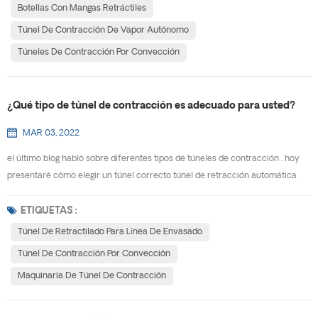
específicas. ¿Qué es exactamente un túnel de contracción? un túnel de
Botellas Con Mangas Retráctiles
contracción (también conocido comúnmente como...
Túnel De Contracción De Vapor Autónomo
Túneles De Contracción Por Convección
¿Qué tipo de túnel de contracción es adecuado para usted?
MAR 03, 2022
el último blog habló sobre diferentes tipos de túneles de contracción . hoy
presentaré cómo elegir un túnel correcto túnel de retracción automática
para ti. para responder adecuadamente a la pregunta anterior,, deberá
responder algunas preguntas usted mismo. aquí hay algunos elementos a
ETIQUETAS :
tener en cuenta al tratar de averiguar qué tipo de túnel de contracción es el
Túnel De Retractilado Para Línea De Envasado
más adecuado para sus productos y ...
Túnel De Contracción Por Convección
Maquinaria De Túnel De Contracción