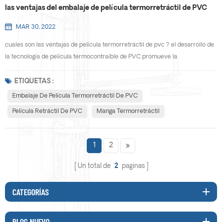
las ventajas del embalaje de película termorretráctil de PVC
MAR 30, 2022
cuales son las ventajas de película termorretráctil de pvc ? el desarrollo de
la tecnología de película termocontraíble de PVC promueve la
comercialización de la película termocontraíble,, lo que hace que la película
termocontraíble de PVC cubra el campo de embalaje de productos
ETIQUETAS :
electrónicos,, productos médicos y otras industrias, y promueva el
Embalaje De Película Termorretráctil De PVC
desarrollo de la industria del embalaje flexible. al ...
Película Retráctil De PVC
Manga Termorretráctil
1
2
Un total de
2
paginas
CATEGORÍAS
BLOG NUEVO