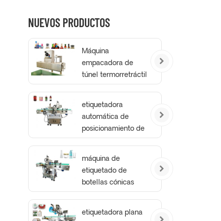
NUEVOS PRODUCTOS
Máquina
empacadora de
túnel termorretráctil
con bandas para el
cuello a prueba de
etiquetadora
manipulaciones
automática de
posicionamiento de
botellas redondas
máquina de
etiquetado de
botellas cónicas
etiquetadora plana