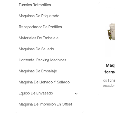
Túneles Retráctiles
Máquinas De Etiquetado
Transportador De Rodillos
Materiales De Embalaje
Máquinas De Sellado
Horizontal Packing Machines
Máqu
Máquinas De Embalaje
term
los Tún
Máquina De Llenado Y Sellado
secador 
soplar 
Equipo De Envasado
que sale
vapor, es
Máquina De Impresión En Offset
caída 
posib