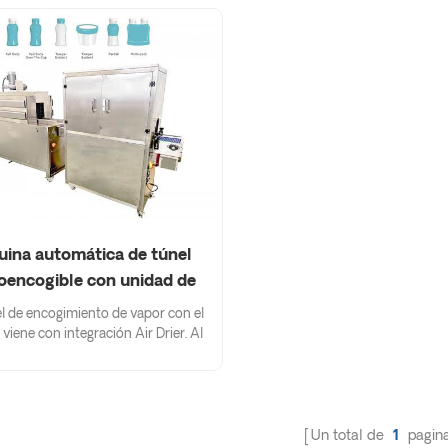
ina automática de túnel
oencogible con unidad de
secado
el de encogimiento de vapor con el
viene con integración Air Drier. Al
aire comprimido en los recipientes
n del proceso de calentamiento con
te dispositivo es capaz de reducir la
de agua en los recipientes y hacer
le la carga inmediata del cartón.
Un total de
1
pagin