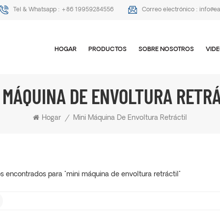
Tel & Whatsapp :
+86 19959284556
Correo electrónico :
info@e
HOGAR
PRODUCTOS
SOBRE NOSOTROS
VID
I MÁQUINA DE ENVOLTURA RETRÁ
Hogar
/
Mini Máquina De Envoltura Retráctil
os encontrados para "mini máquina de envoltura retráctil"