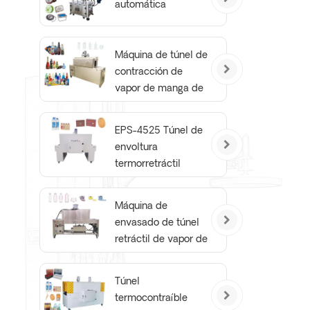
automática
Máquina de túnel de
contracción de
vapor de manga de
película retráctil de
botella industrial
EPS-4525 Túnel de
envoltura
termorretráctil
Máquina de
envasado de túnel
retráctil de vapor de
botella de edición
básica
Túnel
termocontraíble