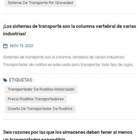
Sistema De Transporte Por Gravedad
¡Los sistemas de transporte son la columna vertebral de varias
industrias!
NOV 15, 2021
Sistemas de transporte son la columna vertebral de varias industrias!
Transportador de rodillos es adecuado para transportar todo tipo de cajas,
sacos, pallets y otras piezas de mercadería, materiales a granel, artículos
pequeños o artículos irregulares que deben colocarse en la bandeja o caja
ETIQUETAS :
de rotación. Puede transportar un gran peso de un solo material o soportar
Transportador De Rodillos Motorizado
una carga de impacto mayor, la...
Precio Rodillos Transportadores
Diseño De Transportador De Rodillos
Seis razones por las que los almacenes deben tener al menos