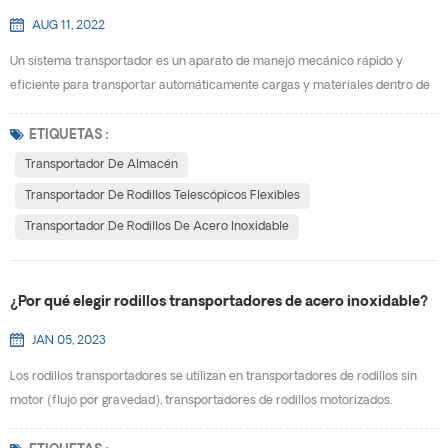
AUG 11, 2022
Un sistema transportador es un aparato de manejo mecánico rápido y
eficiente para transportar automáticamente cargas y materiales dentro de
un área. Este sistema minimiza el error humano, reduce los riesgos en el
lugar de trabajo y reduce los costos laborales , entre otros beneficios. Son
ETIQUETAS :
útiles para ayudar a mover artículos voluminosos o pesados ​​de un punto a
Transportador De Almacén
otro. Un transportador de almacén p...
Transportador De Rodillos Telescópicos Flexibles
Transportador De Rodillos De Acero Inoxidable
¿Por qué elegir rodillos transportadores de acero inoxidable?
JAN 05, 2023
Los rodillos transportadores se utilizan en transportadores de rodillos sin
motor (flujo por gravedad), transportadores de rodillos motorizados.
Soportes de rodillos para soportar y mover elementos voluminosos como