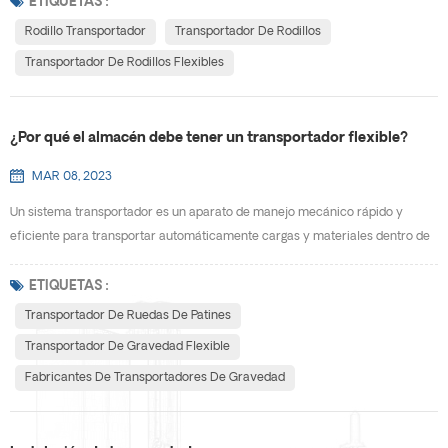
cajas y bolsas. En la actualidad, los principales materiales de los rodillos
ETIQUETAS :
transportadores son: rodillos de plástico, rodillos galvanizados y rodillos de
Rodillo Transportador
Transportador De Rodillos
acero inoxidable. Entonces, ¿...
Transportador De Rodillos Flexibles
¿Por qué el almacén debe tener un transportador flexible?
MAR 08, 2023
Un sistema transportador es un aparato de manejo mecánico rápido y
eficiente para transportar automáticamente cargas y materiales dentro de
un área. Este sistema minimiza el error humano, reduce los riesgos en el
lugar de trabajo y reduce los costos laborales, entre otros beneficios. Son
ETIQUETAS :
útiles para ayudar a mover artículos voluminosos o pesados ​​de un punto a
Transportador De Ruedas De Patines
otro. Los verá utilizados en los mue...
Transportador De Gravedad Flexible
Fabricantes De Transportadores De Gravedad