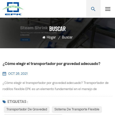
BUSCAR
Hogar
/
Buscar
¿Cómo elegir el transportador por gravedad adecuado?
OCT 26, 2021
¿Cómo elegir el transportador por gravedad adecuado? Transportador de
rodillos flexible EPK es un elemento fundamental en el manejo de
materiales. La automatización de la manipulación reduce los costes y
acelera las tasas de producción. Los transportadores están disponibles en
ETIQUETAS :
muchos modelos y configuraciones, esta guía se enfoca en los
Transportador De Gravedad
Sistema De Transporte Flexible
transportadores por gravedad más comunes.A conjunto de transp...