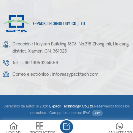
E-PACK TECHNOLOGY CO.,LTD.
Dirección : Huiyuan Building 1808, No.318 Zhonglinli, Haicang
district, Xiamen, CN, 361026
Tel :
+86 19959284556
Correo electrónico :
info@easypacktech.com
Derechos de autor © 2026
E-pack Technology Co.,Ltd.
.Reservados todos los
derechos. |
Compatible con red IPv6