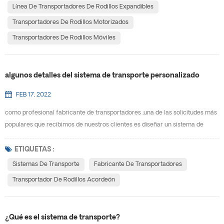
manual, están siendo muy duros. Entonces, ¿qué tipo de equipo puede
Línea De Transportadores De Rodillos Expandibles
ayudar a mejorar la eficiencia de carg...
Transportadores De Rodillos Motorizados
Transportadores De Rodillos Móviles
algunos detalles del sistema de transporte personalizado
FEB 17, 2022
como profesional fabricante de transportadores ,una de las solicitudes más
populares que recibimos de nuestros clientes es diseñar un sistema de
transportador para sus operaciones. a lo largo de los años, hemos trabajado
con muchos clientes de una variedad de industrias, lo que significa que el
ETIQUETAS :
transportador Los sistemas que hemos diseñado han manejado numerosos
Sistemas De Transporte
Fabricante De Transportadores
tipos de productos: grandes, pequeñ...
Transportador De Rodillos Acordeón
¿Qué es el sistema de transporte?