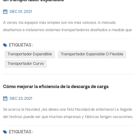
un transportador expandible
DEC 01, 2021
A veces, los equipos más simples son los más valiosos. A menudo,
diseñamos e instalamos sistemas transportadores diseñados a medida que
tienen costos totales del proyecto que superan el millón de dólares
estadounidenses en las fábricas. Pero, ¿sabía que uno de los equipos de
ETIQUETAS :
productividad de almacén más flexibles y de mejor valor se vende por
Transportador Expandible
Transportador Expansible O Flexible
menos de $ 1,000? El equipo es un transportador expansi...
Transportador Curvo
Cómo mejorar la eficiencia de la descarga de carga
DEC 23, 2021
Se acerca la Navidad, ¡les deseo una feliz Navidad de antemano! La llegada
del festival, puede ser que muchas empresas y fábricas tengan vacaciones,
los trabajadores estén ansiosos por volver a casa, pero una gran cantidad
de trabajo de carga y descarga de carros, pura manipulación y descarga
ETIQUETAS :