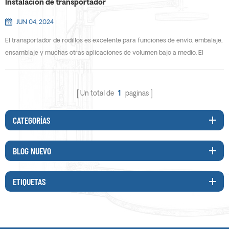
Instalación de transportador
JUN 04, 2024
El transportador de rodillos es excelente para funciones de envío, embalaje,
ensamblaje y muchas otras aplicaciones de volumen bajo a medio. El
transportador se extiende, se contrae o se configura en curvas simples o
compuestas. Este blog le mostrará cómo ajustar el transportador. 1. Instale
las patas Coloque el transportador en el suelo, gírelo (en la dirección
Un total de
1
paginas
opuesta). Cuando todas las patas es...
CATEGORÍAS
BLOG NUEVO
ETIQUETAS