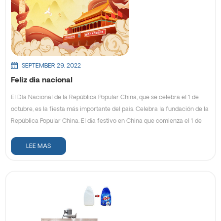
gracias por su gran apoyo y cooperación durante el año pasado. ¡Le
deseo un negocio próspero y un feliz año nuevo en 2023! Saludos
cordiales Equipo E-PACK
SEPTEMBER 29, 2022
Feliz dia nacional
El Día Nacional de la República Popular China, que se celebra el 1 de
octubre, es la fiesta más importante del país. Celebra la fundación de la
República Popular China. El día festivo en China que comienza el 1 de
octubre de cada año y dura 7 días. Es una Semana Dorada en China con
una gran cantidad de viajeros nacionales y extranjeros. Historia del día
LEE MAS
nacional de China El Día Nacional de China honra el comienzo del
Levantamiento de Wuchang que eventualmente condujo al final de la
Dinastía Qing y más tarde al establecimiento de la República Popular
China. El 1 de octubre de 1949, el líder del Ejército Rojo, Mao Zedong,
declaró la fundación de la República Popular China en la Plaza de
Tiananmen frente a una multitud de 300.000 personas, mientras