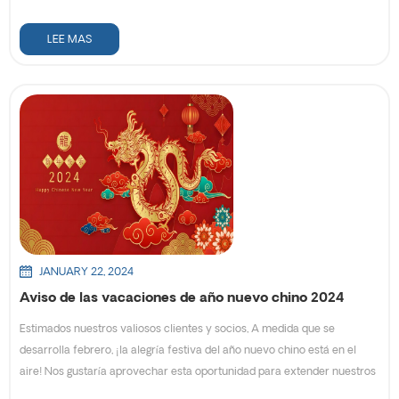
septiembre (domingo) al 17 de septiembre (martes), y volverá a
trabajar el 18 de septiembre. Durante las vacaciones, se aceptan
LEE MAS
pedidos, los envíos no se organizan . Si tiene algún problema urgente,
puede contactarnos por nuestro correo electrónico a continuación:
info@easypacktech.com Si tiene alguna pregunta, no dude en
contáctenos , estaremos encantados de servir
JANUARY 22, 2024
Aviso de las vacaciones de año nuevo chino 2024
Estimados nuestros valiosos clientes y socios, A medida que se
desarrolla febrero, ¡la alegría festiva del año nuevo chino está en el
aire! Nos gustaría aprovechar esta oportunidad para extender nuestros
más cálidos saludos y los mejores deseos para la próxima temporada