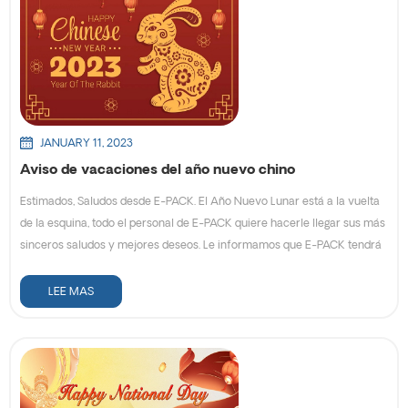
estaremos encantados de ayudarle.
JANUARY 11, 2023
Aviso de vacaciones del año nuevo chino
Estimados, Saludos desde E-PACK. El Año Nuevo Lunar está a la vuelta
de la esquina, todo el personal de E-PACK quiere hacerle llegar sus más
sinceros saludos y mejores deseos. Le informamos que E-PACK tendrá
un feriado de Año Nuevo en China del 19 al 28 de enero de 2023.
Durante el Festival de Primavera, se aceptan pedidos, pero no se
LEE MAS
organizan envíos. Los pedidos durante el período de vacaciones se
procesarán el 29 de enero, gracias por su comprensión. Le
recomendamos que programe su pedido antes de las vacaciones y lo
haga lo antes posible para evitar demoras en el envío o escasez de
productos. Si tiene alguna consulta, contáctenos por correo electrónico,