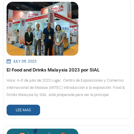
golpe: info@easypacktech.com Si tiene alguna pregunta, no dude en
contáctenos , estaremos encantados de ayudarlo.
JULY 06, 2023
El Food and Drinks Malaysia 2023 por SIAL
Hora: 4-6 de julio de 2023 Lugar: Centro de Exposiciones y Comercio
Internacional de Malasia (MITEC) Introducción a la exposición: Food &
Drinks Malaysia by SIAL está preparada para ser la principal
exposición de alimentos y bebidas en Malasia y en toda la región,
proporcionando una plataforma enfocada para la industria hacia la
LEE MAS
entrada al mercado a la puerta de entrada de la capital alimentaria de
Asia, Malasia. Este nuevo lanzamiento de SIAL. explora oportunidades
en los sectores de alimentos y bebidas, mariscos y pesca, alimentos