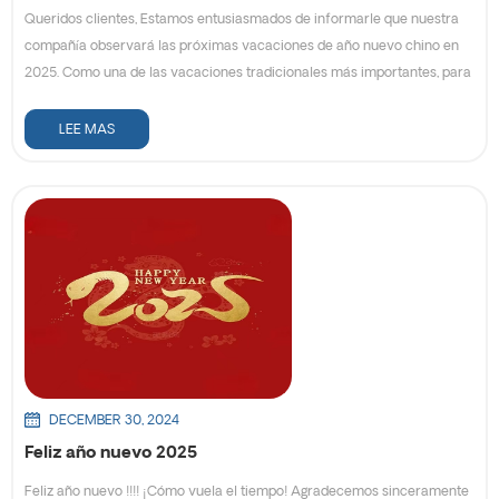
Queridos clientes, Estamos entusiasmados de informarle que nuestra
compañía observará las próximas vacaciones de año nuevo chino en
2025. Como una de las vacaciones tradicionales más importantes, para
permitir que nuestro personal y socios participen plenamente en las
festividades, nos ajustaremos nuestras operaciones durante este
LEE MAS
período. Fechas de vacaciones : Las vacaciones de año nuevo chino
comenzarán el 26 de enero, y reanudaremos las operaciones
comerciales normales el 5 de febrero. Tenga en cuenta que durante
este tiempo, la producción y el envío pueden experimentar retrasos.
Nuestro servidor de correo electrónico permanecerá abierto durante
las vacaciones, si tiene algún problema urgente, puede contactarnos
por nuestro correo electrónico como golpe: info@easypacktech.com ¡Te
agradecemos por tu comprensión y te deseamos un nuevo y próspero
año nuevo! Saludos cordiales,
DECEMBER 30, 2024
Feliz año nuevo 2025
Feliz año nuevo !!!! ¡Cómo vuela el tiempo! Agradecemos sinceramente