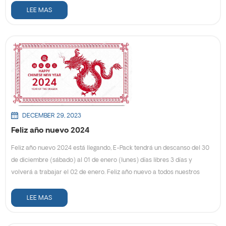
de vacaciones. Nos gustaría informarle nuestro horario de vacaciones,
LEE MAS
del 7 de febrero al 17 de febrero de 2024 . Y volveremos a trabajar el 18
de febrero. Durante las vacaciones, se aceptan pedidos, pero los envíos
no están organizados. Nuestro servidor de correo electrónico
permanecerá abierto durante las vacaciones, si tiene algún problema
urgente, puede contactarnos por nuestro correo electrónico como
golpe: info@easypacktech.com Para cualquier pregunta y consulta, no
dude en contactarnos, esperamos servirle.
DECEMBER 29, 2023
Feliz año nuevo 2024
Feliz año nuevo 2024 está llegando, E-Pack tendrá un descanso del 30
de diciembre (sábado) al 01 de enero (lunes) días libres 3 días y
volverá a trabajar el 02 de enero. Feliz año nuevo a todos nuestros
amigos y clientes ! Durante las vacaciones, se aceptan pedidos, pero los
envíos no están organizados. Nuestro servidor de correo electrónico
LEE MAS
permanecerá abierto durante las vacaciones, si tiene algún problema
urgente, puede contactarnos por nuestro correo electrónico como