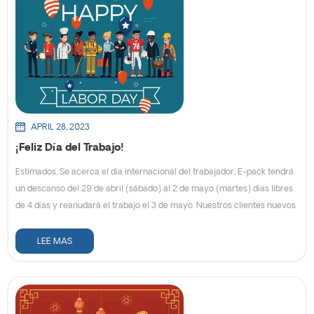
halal y tecnología de alimentos y bebidas con una característica
especial en especias y condimentos, así como en proteínas alternativas.
La plataforma comercial ofrece una experiencia única para reunirse,
establecer nuevas redes comerciales con negocios y servicios y
aprender a través de sesiones personalizadas basadas en el
conocimiento sobre temas relacionados con la industria. En la
exposición, mostramos el túnel de contracción por vapor y el
transportador de rodillos. Tenemos más de 20 años de experiencia en la
APRIL 28, 2023
fabricación de una variedad de Maquinaria de Empaque y sistemas
¡Feliz Día del Trabajo!
transportadores. El túnel de contracción por vapor es nuestro producto
Estimados, Se acerca el día internacional del trabajador, E-pack tendrá
destacado, es ampliamente utilizado en la industria de alimentos y
un descanso del 29 de abril (sábado) al 2 de mayo (martes) días libres
bebidas, ¡podría hacer que las botellas sean mucho más atractivas! El
de 4 días y reanudará el trabajo el 3 de mayo. Nuestros clientes nuevos
transportador de rodillos es adecuado para el transporte de productos
y recurrentes, les deseamos un feliz trabajo ¡Día! Durante las
con un fondo plano. Tiene las características de gran volumen de
vacaciones se aceptan pedidos, pero no se organizan envíos. Nuestro
LEE MAS
transporte, alta velocidad, operación ligera y la capacidad de realizar la
servidor de correo electrónico permanecerá abierto durante las
transmisión de múltiples líneas al mismo tiempo. Participamos en esta
vacaciones, si tiene algún problema urgente, puede contactarnos a
exhibición, nos comunicamos con personas en la industria de alimentos
través de nuestro correo electrónico: info@easypacktech.com Si tiene
y bebidas, para que nuestros productos continúen mejorando,
alguna pregunta, no dude en ponerse en contacto con nosotros ,
obtenemos una gran cosecha en esta exhibición！