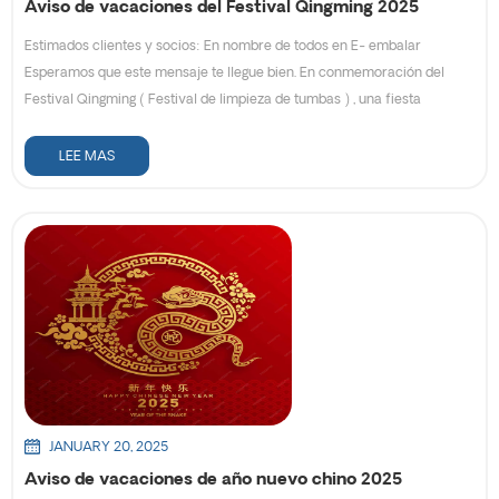
Aviso de vacaciones del Festival Qingming 2025
Estimados clientes y socios: En nombre de todos en E- embalar
Esperamos que este mensaje te llegue bien. En conmemoración del
Festival Qingming ( Festival de limpieza de tumbas ) , una fiesta
tradicional china para honrar a los antepasados y apreciar a la familia,
nuestra empresa cerrará mi Para unas vacaciones cortas. El calendario
LEE MAS
de vacaciones es el siguiente: Periodo de vacaciones: 4 de abril de
2025 (viernes) al 6 de abril de 2025 (domingo) Reanudación de
trabajos: 7 de abril de 2025 (lunes) Oh Nuestro servidor de correo
electrónico permanecerá abierto durante las vacaciones, si tiene algún
problema urgente, puede contactarnos a través de nuestro correo
electrónico como se indica a continuación: info@easypacktech.com . Le
pedimos disculpas por cualquier inconveniente que esto pueda
causarle y agradecemos su comprensión y cooperación. Continúe
confiando en nosotros. embalar es nuestra mayor motivación. Gracias
por elegirnos como su socio de confianza. Esperamos poder servirle
mejor a nuestro regreso. Equipo de E-pack
JANUARY 20, 2025
Aviso de vacaciones de año nuevo chino 2025