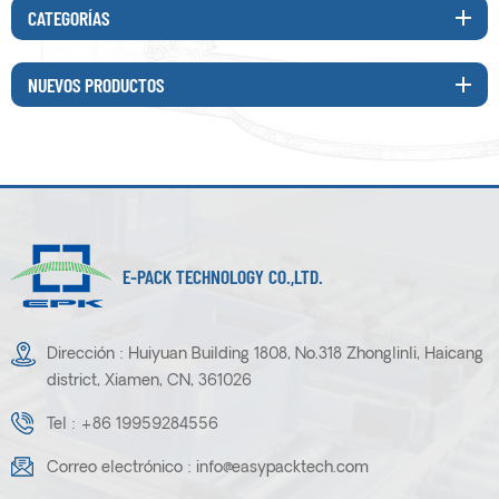
CATEGORÍAS
sistema ajustable de 360° para adaptarse a cualquier forma de envase
y garantizar un buen efecto de contracción. Por lo tanto, el túnel de
contracción por vapor es la mejor opción para la aplicación de
NUEVOS PRODUCTOS
envoltura retráctil de contenedores. “ Con las soluciones de empaque
E-Pack, podremos ofrecer los mejores productos de su clase para
mejorar la experiencia de nuestros clientes. Estamos satisfechos con lo
que hemos visto hasta ahora en el empaque perfecto de los productos.
Y esperamos volver a cooperar con E-Pack”. - cliente de Filipinas . E-
Pack ha puesto la sostenibilidad en el centro de su cooperación y tiene
como objetivo producir productos que cumplan con los requisitos de los
E-PACK TECHNOLOGY CO.,LTD.
clientes. El cliente se beneficiará inmediatamente de las soluciones de
envasado E-Pack, alta eficiencia y perfecta contracción. “Nos sentimos
realmente honrados de cooperar con el cliente, es otro reconocimiento
Dirección : Huiyuan Building 1808, No.318 Zhonglinli, Haicang
de nuestro perfecto efecto de envoltura retráctil en Filipinas. Estamos
district, Xiamen, CN, 361026
orgullosos de contribuir a las necesidades diarias de la empresa en
Filipinas y ayudarlos a seguir siendo ágiles y competitivos en un
Tel :
+86 19959284556
mercado muy dinámico”. - Johnny, gerente general de E-Pack .
Correo electrónico :
info@easypacktech.com