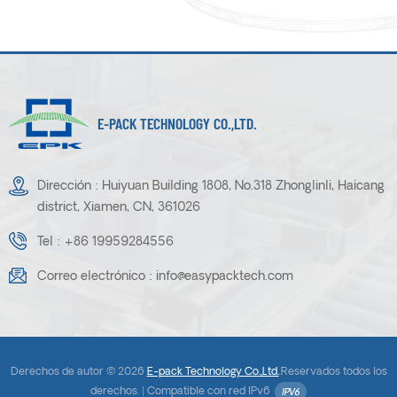
E-PACK TECHNOLOGY CO.,LTD.
Dirección : Huiyuan Building 1808, No.318 Zhonglinli, Haicang
district, Xiamen, CN, 361026
Tel :
+86 19959284556
Correo electrónico :
info@easypacktech.com
Derechos de autor © 2026
E-pack Technology Co.,Ltd.
.Reservados todos los
derechos. |
Compatible con red IPv6