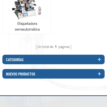
Etiquetadora
semiautomática
multifunción cuadrada y
redonda
Un total de
1
paginas
CATEGORÍAS
NUEVOS PRODUCTOS