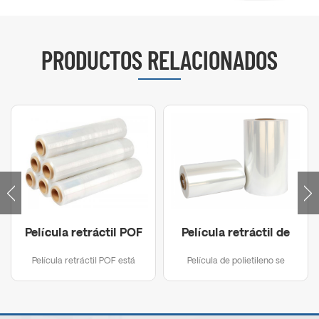
PRODUCTOS RELACIONADOS
Película retráctil POF
Película retráctil de
PE
Película retráctil POF está
Película de polietileno se
hecho de POF que significa
puede utilizar para film
poliolefina.
retráctil o film estirable, según
la forma. Necesitará saber