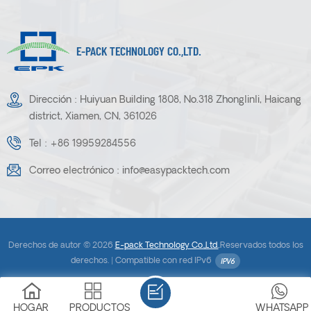
qué forma necesita para su
producto.
E-PACK TECHNOLOGY CO.,LTD.
Dirección : Huiyuan Building 1808, No.318 Zhonglinli, Haicang
district, Xiamen, CN, 361026
Tel :
+86 19959284556
Correo electrónico :
info@easypacktech.com
Derechos de autor © 2026
E-pack Technology Co.,Ltd.
.Reservados todos los
derechos. |
Compatible con red IPv6
HOGAR
PRODUCTOS
WHATSAPP