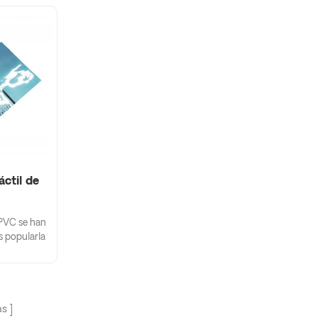
ctil de
 PVC se han
 popularla
ia gama de
as