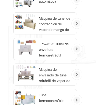
automática
Máquina de túnel de
contracción de
vapor de manga de
película retráctil de
botella industrial
EPS-4525 Túnel de
envoltura
termorretráctil
Máquina de
envasado de túnel
retráctil de vapor de
botella de edición
básica
Túnel
termocontraíble