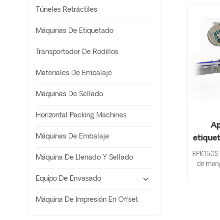
Túneles Retráctiles
Máquinas De Etiquetado
Transportador De Rodillos
Materiales De Embalaje
Máquinas De Sellado
Horizontal Packing Machines
Ap
Máquinas De Embalaje
etiquet
y
EPK150S 
Máquina De Llenado Y Sellado
eti
de manga
Esta 
Equipo De Envasado
encogi
botella
Máquina De Impresión En Offset
env
Pers