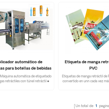
licador automático de
Etiqueta de manga retrá
as para botellas de bebidas
PVC
 agua potable Máquina
Máquina automática de etiquetado
Etiquetas de manga retráctil de
quetadora de envoltura
s retráctiles con túnel retráctil ■
convertido en unn cada vez más
función de la máquina es para el
Elección de Beling en una ampl
retráctil
miento de etiquetas de PVC en la
industrias.
, que se utiliza para la solución de
ases de botellas de bebidas; ■
onalizado con sus requisitos de
Un total de
1
pagin