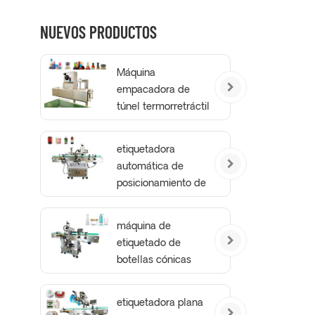
NUEVOS PRODUCTOS
Máquina
empacadora de
túnel termorretráctil
con bandas para el
cuello a prueba de
etiquetadora
manipulaciones
automática de
posicionamiento de
botellas redondas
máquina de
etiquetado de
botellas cónicas
etiquetadora plana