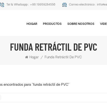
Tel & Whatsapp :
+86 19959284556
Correo electrónico :
info@e
HOGAR
PRODUCTOS
SOBRE NOSOTROS
VID
FUNDA RETRÁCTIL DE PVC
Hogar
/
Funda Retráctil De PVC
os encontrados para "funda retráctil de PVC"