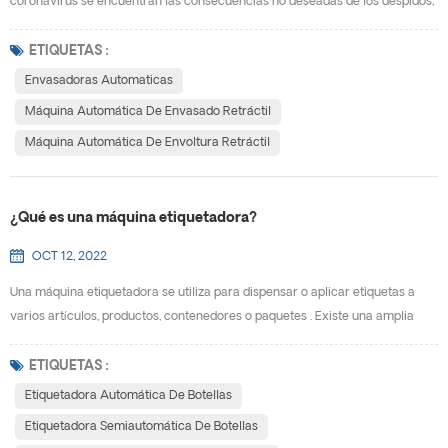
coronavirus se encuentran las consecuencias no deseadas de los despidos,
las órdenes de quedarse en casa y los cierres. Estas medidas,
encomendadas a proteger la salud de la sociedad, también han tenido como
ETIQUETAS :
resultado una reducción significativa de la fuerza laboral. Pero la población
Envasadoras Automaticas
mundial se expandirá y, especialmente en lo...
Máquina Automática De Envasado Retráctil
Máquina Automática De Envoltura Retráctil
¿Qué es una máquina etiquetadora?
OCT 12, 2022
Una máquina etiquetadora se utiliza para dispensar o aplicar etiquetas a
varios artículos, productos, contenedores o paquetes . Existe una amplia
gama de máquinas etiquetadoras en el mercado, que van desde unidades
de alta producción que permiten una automatización completa del proceso
ETIQUETAS :
de impresión y aplicación hasta dispositivos manuales que proporcionan
Etiquetadora Automática De Botellas
una distribución sencilla de etiquetas. ¿Q...
Etiquetadora Semiautomática De Botellas