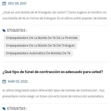
DEC 08, 2021
¿Qué es una bolsita de té triangular de nailon? Como sugiere el nombre, es
una bolsita de té en forma de triángulo. Es el último estilo popular de bolsita
de té. ¿Cuál es la perspectiva de mercado de embalaje de bolsita de té
triangular? Obviamente, según las estadísticas, a cada vez más
ETIQUETAS :
consumidores les gusta el té en bolsitas triangulares, y su mercado es cada
Empaquetadora De La Bolsita De Té De La Pirámide
vez más grande. Posee la tradiciona...
Empaquetadora De La Bolsita De Té Del Triángulo
Empaquetadora Automática De Bolsitas De Té
¿Qué tipo de túnel de contracción es adecuado para usted?
MAR 03, 2022
el último blog habló sobre diferentes tipos de túneles de contracción . hoy
presentaré cómo elegir un túnel correcto túnel de retracción automática
para ti. para responder adecuadamente a la pregunta anterior,, deberá
responder algunas preguntas usted mismo. aquí hay algunos elementos a
ETIQUETAS :