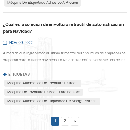
Máquina De Etiquetado Adhesivo A Presión
¿Cuál es la solución de envoltura retráctil de automatización
para Navidad?
NOV 09, 2022
A medida que ingresamos al último trimestre del año, miles de empresas se
preparan para la fiebre navideña. La Navidad es definitivamente una de las
épocas más ocupadas del año para las tiendas y los minoristas en línea, y
debido a esto, ahora es importante que los dueños de negocios se aseguren
ETIQUETAS :
de que sus líneas de empaque estén completamente optimizadas antes de
Máquina Automática De Envoltura Retráctil
la gran carrera. Entonces, para s...
Máquina De Envoltura Retráctil Para Botellas
Máquina Automática De Etiquetado De Manga Retráctil
1
2