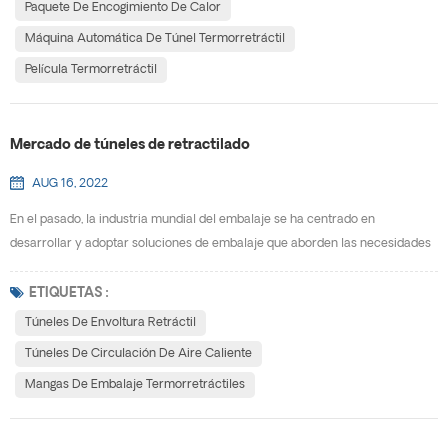
bienvenida. la máquina de embalaje termorretráctil también fallará, como
Paquete De Encogimiento De Calor
que habrá arrugas.hoy lo haremos decirte por qué hay arr...
Máquina Automática De Túnel Termorretráctil
Película Termorretráctil
Mercado de túneles de retractilado
AUG 16, 2022
En el pasado, la industria mundial del embalaje se ha centrado en
desarrollar y adoptar soluciones de embalaje que aborden las necesidades
específicas del producto que se va a embalar, y que también produzcan
ahorros en el peso y el coste general del embalaje. Según el principio
ETIQUETAS :
utilizado para encoger la película, los túneles de envoltura retráctil pueden
Túneles De Envoltura Retráctil
ser túneles de circulación de aire calient...
Túneles De Circulación De Aire Caliente
Mangas De Embalaje Termorretráctiles