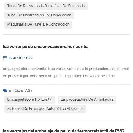
tener en cuenta al tratar de averiguar qué tipo de túnel de contracción es el
Túnel De Retractilado Para Línea De Envasado
más adecuado para sus productos y ...
Túnel De Contracción Por Convección
Maquinaria De Túnel De Contracción
las ventajas de una envasadora horizontal
MAR 10, 2022
empaquetadora horizontal trae varias ventajas a la producción, tales como:
en primer lugar, cabe señalar que la disposición horizontal de estos
máquinas de embalaje completamente automáticas te permitirá empacar
de manera más rápida y productiva, ya que mientras un artículo avanza por
ETIQUETAS :
la línea de empaque, se puede colocar otro en la mesa inicial para iniciar el
Empaquetadora Horizontal
Empaquetadora De Almohadas
proceso, pudiendo empacar más de un ...
Sistemas De Envasado Automático Eficientes
las ventajas del embalaje de película termorretráctil de PVC