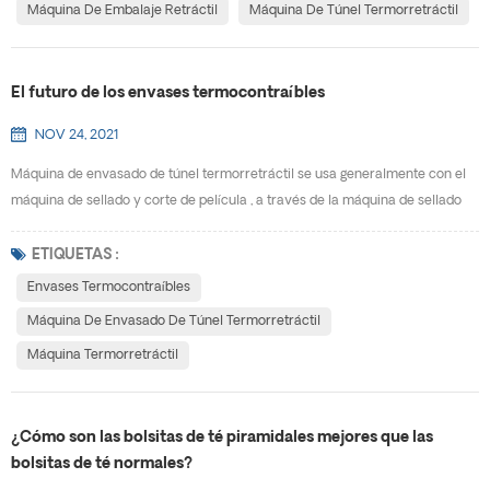
Máquina De Embalaje Retráctil
Máquina De Túnel Termorretráctil
El futuro de los envases termocontraíbles
NOV 24, 2021
Máquina de envasado de túnel termorretráctil se usa generalmente con el
máquina de sellado y corte de película , a través de la máquina de sellado
de película enfundada se instala en el exterior del producto y se sella, en el
máquina termorretráctil para calentar, de modo que el material de embalaje
ETIQUETAS :
se encoja y envuelva firmemente el producto. Los productos envasados ​​
Envases Termocontraíbles
tienen una cierta capacidad ...
Máquina De Envasado De Túnel Termorretráctil
Máquina Termorretráctil
¿Cómo son las bolsitas de té piramidales mejores que las
bolsitas de té normales?