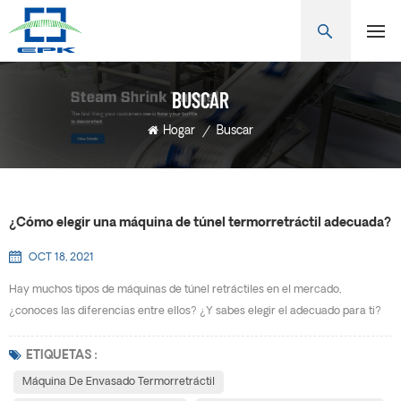
BUSCAR
Hogar
/
Buscar
¿Cómo elegir una máquina de túnel termorretráctil adecuada?
OCT 18, 2021
Hay muchos tipos de máquinas de túnel retráctiles en el mercado,
¿conoces las diferencias entre ellos? ¿Y sabes elegir el adecuado para ti?
Máquina de envasado termorretráctil también se conoce como máquina de
encogimiento de calor, máquina de encogimiento, máquina de envasado de
ETIQUETAS :
encogimiento de calor, Máquina de envasado de película retráctil, máquina
Máquina De Envasado Termorretráctil
de encogimiento de manguitos, máquina de enco...