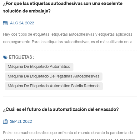
¿Por qué las etiquetas autoadhesivas son una excelente
solución de embalaje?
AUG 24, 2022
Hay dos tipos de etiquetas: etiquetas autoadhesivas y etiquetas aplicadas
con pegamento. Para las etiquetas autoadhesivas, es el más utilizado en la
actualidad. Las etiquetas autoadhesivas están hechas de un material plus
(material compuesto con película o papel), se les agrega pegamento en la
ETIQUETAS :
parte posterior y un papel protector recubierto con silicona. Su
Máquina De Etiquetado Automático
conveniencia y portabilidad les dan una ...
Máquina De Etiquetado De Pegatinas Autoadhesivas
Máquina De Etiquetado Automático Botella Redonda
¿Cuál es el futuro de la automatización del envasado?
SEP 21, 2022
Entre los muchos desafíos que enfrenta el mundo durante la pandemia de