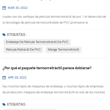
MAR 30, 2022
cuales son las ventajas de película termorretráctil de pvc ? el desarrollo de
la tecnología de película termocontraíble de PVC promueve la
comercialización de la película termocontraíble,, lo que hace que la película
termocontraíble de PVC cubra el campo de embalaje de productos
ETIQUETAS :
electrónicos,, productos médicos y otras industrias, y promueva el
Embalaje De Película Termorretráctil De PVC
desarrollo de la industria del embalaje flexible. al ...
Película Retráctil De PVC
Manga Termorretráctil
¿Por qué el paquete termorretráctil parece doblarse?
APR 29, 2022
hay muchos tipos de máquinas de embalaje, y muchos tipos de empresas
de producción. máquina de embalaje termorretráctil es una de las muchas
máquinas de embalaje, con tecnología avanzada de embalaje
termorretráctil, ampliamente utilizada en muchas empresas de producción
ETIQUETAS :