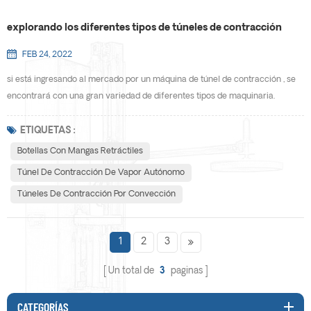
explorando los diferentes tipos de túneles de contracción
FEB 24, 2022
si está ingresando al mercado por un máquina de túnel de contracción , se
encontrará con una gran variedad de diferentes tipos de maquinaria.
algunas máquinas funcionan con vapor. otras usan aire caliente. cada tipo
de túnel de retractilado está diseñado para trabajar en aplicaciones
ETIQUETAS :
específicas. ¿Qué es exactamente un túnel de contracción? un túnel de
Botellas Con Mangas Retráctiles
contracción (también conocido comúnmente como...
Túnel De Contracción De Vapor Autónomo
Túneles De Contracción Por Convección
1
2
3
Un total de
3
paginas
CATEGORÍAS