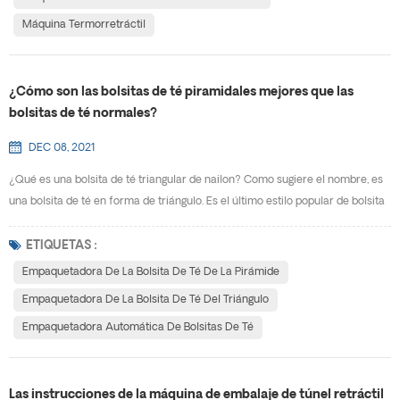
Máquina Termorretráctil
¿Cómo son las bolsitas de té piramidales mejores que las
bolsitas de té normales?
DEC 08, 2021
¿Qué es una bolsita de té triangular de nailon? Como sugiere el nombre, es
una bolsita de té en forma de triángulo. Es el último estilo popular de bolsita
de té. ¿Cuál es la perspectiva de mercado de embalaje de bolsita de té
triangular? Obviamente, según las estadísticas, a cada vez más
ETIQUETAS :
consumidores les gusta el té en bolsitas triangulares, y su mercado es cada
Empaquetadora De La Bolsita De Té De La Pirámide
vez más grande. Posee la tradiciona...
Empaquetadora De La Bolsita De Té Del Triángulo
Empaquetadora Automática De Bolsitas De Té
Las instrucciones de la máquina de embalaje de túnel retráctil