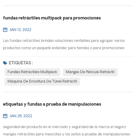
fundas retráctiles multipack para promociones
JAN 12, 2022
Las fundas retráctiles brindan soluciones rentables para agrupar varios
productos como un paquete estándar para tiendas o para promociones
especiales. E-PACK se especializa en crear soluciones personalizadas para
ayudar a satisfacer las necesidades de nuestros clientes. Las fundas
ETIQUETAS :
retráctiles de paquetes múltiples permiten productos de varias formas y
Fundas Retráctiles Multipack
Mangas De Película Retráctil
tamaños para combinarlos en un solo paquete co...
Máquina De Envoltura De Túnel Retráctil
etiquetas y fundas a prueba de manipulaciones
JAN 26, 2022
seguridad del producto en el mercado y seguridad de la marca el seguro
mangas retráctiles para mascotas y los sellos a prueba de manipulaciones