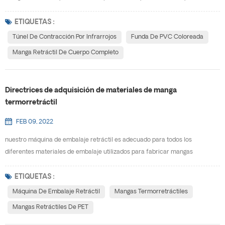
son una solución de seguridad eficaz diseñada para promover su mensaje
mientras protegen sus productos contra manipulaciones. opciones
ETIQUETAS :
disponibles para etiquetas y fundas Las fundas retráctiles ofrecen una
Túnel De Contracción Por Infrarrojos
Funda De PVC Coloreada
variedad de etiquetas y sellos de garantía de segu...
Manga Retráctil De Cuerpo Completo
Directrices de adquisición de materiales de manga
termorretráctil
FEB 09, 2022
nuestro máquina de embalaje retráctil es adecuado para todos los
diferentes materiales de embalaje utilizados para fabricar mangas
termorretráctiles en el mercado actual. la forma de su paquete y el uso
previsto determinarán qué materiales funcionarán mejor para su proyecto
ETIQUETAS :
en particular. los materiales disponibles incluyen: mascota (G) , PVC, OPS y
Máquina De Embalaje Retráctil
Mangas Termorretráctiles
plan.· mascota- la película de glicol de terefta...
Mangas Retráctiles De PET