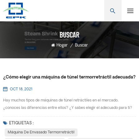
BUSCAR
Hogar
/
Buscar
¿Cómo elegir una máquina de túnel termorretráctil adecuada?
OCT 18, 2021
Hay muchos tipos de máquinas de túnel retráctiles en el mercado,
¿conoces las diferencias entre ellos? ¿Y sabes elegir el adecuado para ti?
Máquina de envasado termorretráctil también se conoce como máquina de
encogimiento de calor, máquina de encogimiento, máquina de envasado de
ETIQUETAS :
encogimiento de calor, Máquina de envasado de película retráctil, máquina
Máquina De Envasado Termorretráctil
de encogimiento de manguitos, máquina de enco...