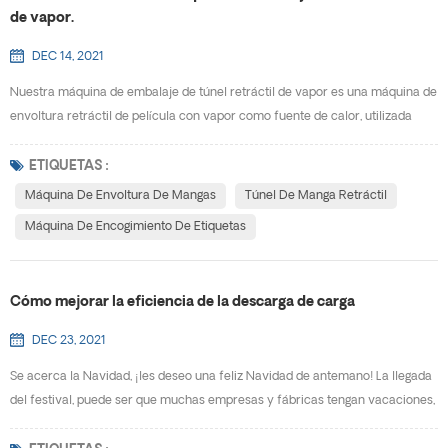
de vapor.
DEC 14, 2021
Nuestra máquina de embalaje de túnel retráctil de vapor es una máquina de
envoltura retráctil de película con vapor como fuente de calor, utilizada
principalmente para la termocontracción de la etiqueta de película de las
botellas. Comparado con eléctrico máquina de envoltura de mangas , tiene
ETIQUETAS :
las características de fácil de usar, contracción suave y altamente
Máquina De Envoltura De Mangas
Túnel De Manga Retráctil
eficiente. Es el equipo ideal para bo...
Máquina De Encogimiento De Etiquetas
Cómo mejorar la eficiencia de la descarga de carga
DEC 23, 2021
Se acerca la Navidad, ¡les deseo una feliz Navidad de antemano! La llegada
del festival, puede ser que muchas empresas y fábricas tengan vacaciones,
los trabajadores estén ansiosos por volver a casa, pero una gran cantidad