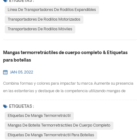
de trabajo de carga y descarga de carros, pura manipulación y descarga
ETIQUETAS :
manual, están siendo muy duros. Entonces, ¿qué tipo de equipo puede
Línea De Transportadores De Rodillos Expandibles
ayudar a mejorar la eficiencia de carg...
Transportadores De Rodillos Motorizados
Transportadores De Rodillos Móviles
Mangas termorretráctiles de cuerpo completo & Etiquetas
para botellas
JAN 05, 2022
Combina formas y colores para impactar tu marca Aumente su presencia
en las estanterías y destaque de la competencia utilizando mangas de
botella termorretráctiles de cuerpo completo . Con 360 ° cobertura de
cuerpo completo, maximizará el espacio que tiene para promover su marca
ETIQUETAS :
y hacer llegar su mensaje a los consumidores. Las etiquetas retráctiles se
Etiquetas De Manga Termorretráctil
ajustan a cualquier contenedor único, y puede...
Mangas De Botella Termorretráctiles De Cuerpo Completo
Etiquetas De Manga Termorretráctil Para Botellas