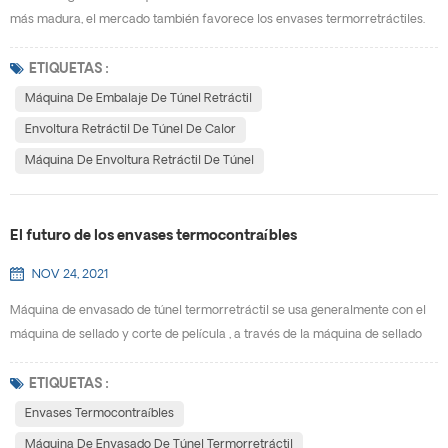
más madura, el mercado también favorece los envases termorretráctiles.
Al mismo tiempo, impulsa el desarrollo de máquina de embalaje de túnel
retráctil.W Por qué los envases termocontraíbles se desarrollarán tan
ETIQUETAS :
rápido, y cuáles son las ventajas de usar envoltura retráctil de túnel de
Máquina De Embalaje De Túnel Retráctil
calor? (1) Los envases termorretráctiles p...
Envoltura Retráctil De Túnel De Calor
Máquina De Envoltura Retráctil De Túnel
El futuro de los envases termocontraíbles
NOV 24, 2021
Máquina de envasado de túnel termorretráctil se usa generalmente con el
máquina de sellado y corte de película , a través de la máquina de sellado
de película enfundada se instala en el exterior del producto y se sella, en el
máquina termorretráctil para calentar, de modo que el material de embalaje
ETIQUETAS :
se encoja y envuelva firmemente el producto. Los productos envasados ​​
Envases Termocontraíbles
tienen una cierta capacidad ...
Máquina De Envasado De Túnel Termorretráctil