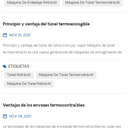
Máquina De Embalaje Retráctil
Máquina De Túnel Termorretráctil
Principio y ventaja del túnel termoencogible
NOV 01, 2021
Principio y ventaja del túnel de retracción por vapor Máquina de túnel
termorretráctil es una nueva generación de máquinas de encogimiento de
películas, diseño exquisito, apariencia hermosa, no ocupa espacio, se
mueve, se instala rápidamente y es fácil de ajustar. Puede usarse de forma
ETIQUETAS :
independiente o agregarse a la línea de producción. Usando la temperatura
Túnel Retráctil
Máquina De Túnel Termorretráctil
constante única del vapor y las caracte...
Máquina De Túnel Retráctil
Ventajas de los envases termocontraíbles
NOV 08, 2021
La tecnología de las máquinas de envasado termorretráctiles es cada vez