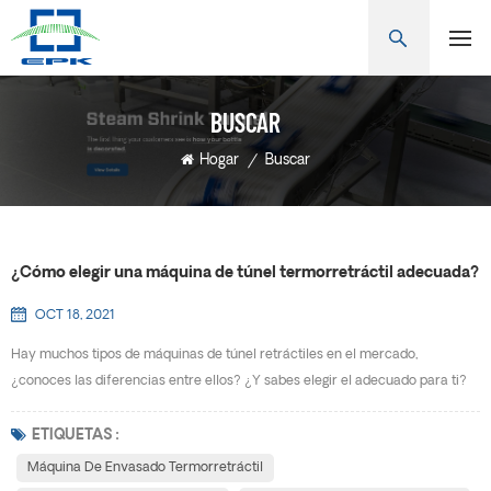
BUSCAR
Hogar
/
Buscar
¿Cómo elegir una máquina de túnel termorretráctil adecuada?
OCT 18, 2021
Hay muchos tipos de máquinas de túnel retráctiles en el mercado,
¿conoces las diferencias entre ellos? ¿Y sabes elegir el adecuado para ti?
Máquina de envasado termorretráctil también se conoce como máquina de
encogimiento de calor, máquina de encogimiento, máquina de envasado de
ETIQUETAS :
encogimiento de calor, Máquina de envasado de película retráctil, máquina
Máquina De Envasado Termorretráctil
de encogimiento de manguitos, máquina de enco...