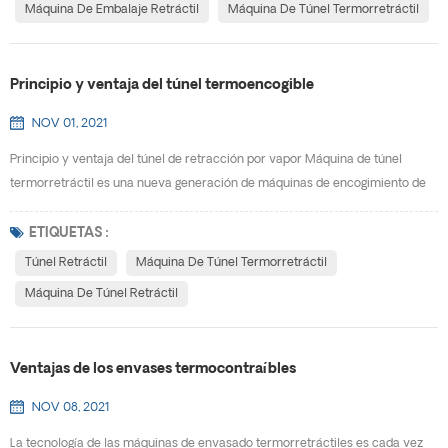
Máquina De Embalaje Retráctil
Máquina De Túnel Termorretráctil
Principio y ventaja del túnel termoencogible
NOV 01, 2021
Principio y ventaja del túnel de retracción por vapor Máquina de túnel
termorretráctil es una nueva generación de máquinas de encogimiento de
películas, diseño exquisito, apariencia hermosa, no ocupa espacio, se
mueve, se instala rápidamente y es fácil de ajustar. Puede usarse de forma
ETIQUETAS :
independiente o agregarse a la línea de producción. Usando la temperatura
Túnel Retráctil
Máquina De Túnel Termorretráctil
constante única del vapor y las caracte...
Máquina De Túnel Retráctil
Ventajas de los envases termocontraíbles
NOV 08, 2021
La tecnología de las máquinas de envasado termorretráctiles es cada vez