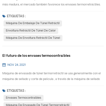
más madura, el mercado también favorece los envases termorretráctiles.
Al mismo tiempo, impulsa el desarrollo de máquina de embalaje de túnel
retráctil.W Por qué los envases termocontraíbles se desarrollarán tan
ETIQUETAS :
rápido, y cuáles son las ventajas de usar envoltura retráctil de túnel de
Máquina De Embalaje De Túnel Retráctil
calor? (1) Los envases termorretráctiles p...
Envoltura Retráctil De Túnel De Calor
Máquina De Envoltura Retráctil De Túnel
El futuro de los envases termocontraíbles
NOV 24, 2021
Máquina de envasado de túnel termorretráctil se usa generalmente con el
máquina de sellado y corte de película , a través de la máquina de sellado
de película enfundada se instala en el exterior del producto y se sella, en el
máquina termorretráctil para calentar, de modo que el material de embalaje
ETIQUETAS :
se encoja y envuelva firmemente el producto. Los productos envasados ​​
Envases Termocontraíbles
tienen una cierta capacidad ...
Máquina De Envasado De Túnel Termorretráctil