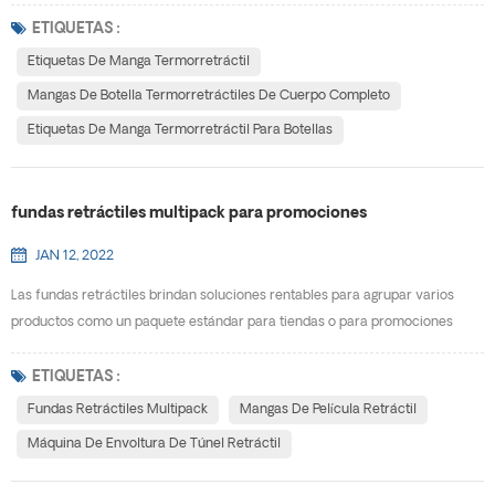
botella termorretráctiles de cuerpo completo . Con 360 ° cobertura de
cuerpo completo, maximizará el espacio que tiene para promover su marca
ETIQUETAS :
y hacer llegar su mensaje a los consumidores. Las etiquetas retráctiles se
Etiquetas De Manga Termorretráctil
ajustan a cualquier contenedor único, y puede...
Mangas De Botella Termorretráctiles De Cuerpo Completo
Etiquetas De Manga Termorretráctil Para Botellas
fundas retráctiles multipack para promociones
JAN 12, 2022
Las fundas retráctiles brindan soluciones rentables para agrupar varios
productos como un paquete estándar para tiendas o para promociones
especiales. E-PACK se especializa en crear soluciones personalizadas para
ayudar a satisfacer las necesidades de nuestros clientes. Las fundas
ETIQUETAS :
retráctiles de paquetes múltiples permiten productos de varias formas y
Fundas Retráctiles Multipack
Mangas De Película Retráctil
tamaños para combinarlos en un solo paquete co...
Máquina De Envoltura De Túnel Retráctil