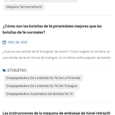
Máquina Termorretráctil
¿Cómo son las bolsitas de té piramidales mejores que las
bolsitas de té normales?
DEC 08, 2021
¿Qué es una bolsita de té triangular de nailon? Como sugiere el nombre, es
una bolsita de té en forma de triángulo. Es el último estilo popular de bolsita
de té. ¿Cuál es la perspectiva de mercado de embalaje de bolsita de té
triangular? Obviamente, según las estadísticas, a cada vez más
ETIQUETAS :
consumidores les gusta el té en bolsitas triangulares, y su mercado es cada
Empaquetadora De La Bolsita De Té De La Pirámide
vez más grande. Posee la tradiciona...
Empaquetadora De La Bolsita De Té Del Triángulo
Empaquetadora Automática De Bolsitas De Té
Las instrucciones de la máquina de embalaje de túnel retráctil