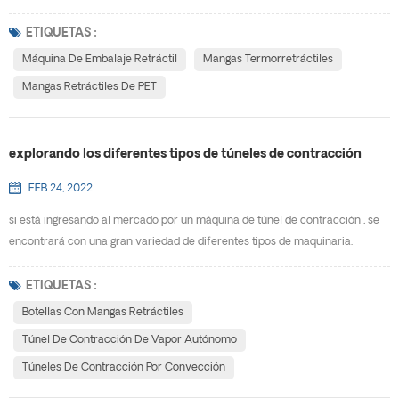
termorretráctiles en el mercado actual. la forma de su paquete y el uso
previsto determinarán qué materiales funcionarán mejor para su proyecto
ETIQUETAS :
en particular. los materiales disponibles incluyen: mascota (G) , PVC, OPS y
Máquina De Embalaje Retráctil
Mangas Termorretráctiles
plan.· mascota- la película de glicol de terefta...
Mangas Retráctiles De PET
explorando los diferentes tipos de túneles de contracción
FEB 24, 2022
si está ingresando al mercado por un máquina de túnel de contracción , se
encontrará con una gran variedad de diferentes tipos de maquinaria.
algunas máquinas funcionan con vapor. otras usan aire caliente. cada tipo
de túnel de retractilado está diseñado para trabajar en aplicaciones
ETIQUETAS :
específicas. ¿Qué es exactamente un túnel de contracción? un túnel de
Botellas Con Mangas Retráctiles
contracción (también conocido comúnmente como...
Túnel De Contracción De Vapor Autónomo
Túneles De Contracción Por Convección