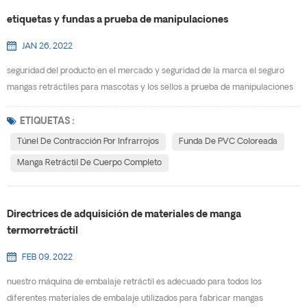
etiquetas y fundas a prueba de manipulaciones
JAN 26, 2022
seguridad del producto en el mercado y seguridad de la marca el seguro
mangas retráctiles para mascotas y los sellos a prueba de manipulaciones
son una solución de seguridad eficaz diseñada para promover su mensaje
mientras protegen sus productos contra manipulaciones. opciones
ETIQUETAS :
disponibles para etiquetas y fundas Las fundas retráctiles ofrecen una
Túnel De Contracción Por Infrarrojos
Funda De PVC Coloreada
variedad de etiquetas y sellos de garantía de segu...
Manga Retráctil De Cuerpo Completo
Directrices de adquisición de materiales de manga
termorretráctil
FEB 09, 2022
nuestro máquina de embalaje retráctil es adecuado para todos los
diferentes materiales de embalaje utilizados para fabricar mangas