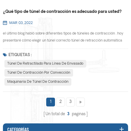
¿Qué tipo de túnel de contracción es adecuado para usted?
MAR 03, 2022
el último blog habló sobre diferentes tipos de túneles de contracción . hoy
presentaré cómo elegir un túnel correcto túnel de retracción automática
para ti. para responder adecuadamente a la pregunta anterior,, deberá
responder algunas preguntas usted mismo. aquí hay algunos elementos a
ETIQUETAS :
tener en cuenta al tratar de averiguar qué tipo de túnel de contracción es el
Túnel De Retractilado Para Línea De Envasado
más adecuado para sus productos y ...
Túnel De Contracción Por Convección
Maquinaria De Túnel De Contracción
1
2
3
Un total de
3
paginas
CATEGORÍAS