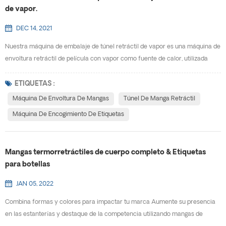
de vapor.
DEC 14, 2021
Nuestra máquina de embalaje de túnel retráctil de vapor es una máquina de
envoltura retráctil de película con vapor como fuente de calor, utilizada
principalmente para la termocontracción de la etiqueta de película de las
botellas. Comparado con eléctrico máquina de envoltura de mangas , tiene
ETIQUETAS :
las características de fácil de usar, contracción suave y altamente
Máquina De Envoltura De Mangas
Túnel De Manga Retráctil
eficiente. Es el equipo ideal para bo...
Máquina De Encogimiento De Etiquetas
Mangas termorretráctiles de cuerpo completo & Etiquetas
para botellas
JAN 05, 2022
Combina formas y colores para impactar tu marca Aumente su presencia
en las estanterías y destaque de la competencia utilizando mangas de