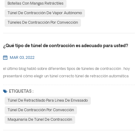
específicas. ¿Qué es exactamente un túnel de contracción? un túnel de
Botellas Con Mangas Retráctiles
contracción (también conocido comúnmente como...
Túnel De Contracción De Vapor Autónomo
Túneles De Contracción Por Convección
¿Qué tipo de túnel de contracción es adecuado para usted?
MAR 03, 2022
el último blog habló sobre diferentes tipos de túneles de contracción . hoy
presentaré cómo elegir un túnel correcto túnel de retracción automática
para ti. para responder adecuadamente a la pregunta anterior,, deberá
responder algunas preguntas usted mismo. aquí hay algunos elementos a
ETIQUETAS :
tener en cuenta al tratar de averiguar qué tipo de túnel de contracción es el
Túnel De Retractilado Para Línea De Envasado
más adecuado para sus productos y ...
Túnel De Contracción Por Convección
Maquinaria De Túnel De Contracción