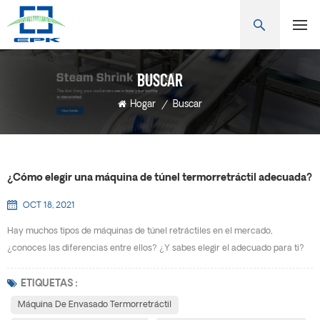
BUSCAR
Hogar
/
Buscar
¿Cómo elegir una máquina de túnel termorretráctil adecuada?
OCT 18, 2021
Hay muchos tipos de máquinas de túnel retráctiles en el mercado,
¿conoces las diferencias entre ellos? ¿Y sabes elegir el adecuado para ti?
Máquina de envasado termorretráctil también se conoce como máquina de
encogimiento de calor, máquina de encogimiento, máquina de envasado de
ETIQUETAS :
encogimiento de calor, Máquina de envasado de película retráctil, máquina
Máquina De Envasado Termorretráctil
de encogimiento de manguitos, máquina de enco...