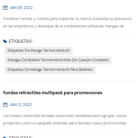
JAN 05, 2022
Combina formas y colores para impactar tu marca Aumente su presencia
en las estanterías y destaque de la competencia utilizando mangas de
botella termorretráctiles de cuerpo completo . Con 360 ° cobertura de
cuerpo completo, maximizará el espacio que tiene para promover su marca
ETIQUETAS :
y hacer llegar su mensaje a los consumidores. Las etiquetas retráctiles se
Etiquetas De Manga Termorretráctil
ajustan a cualquier contenedor único, y puede...
Mangas De Botella Termorretráctiles De Cuerpo Completo
Etiquetas De Manga Termorretráctil Para Botellas
fundas retráctiles multipack para promociones
JAN 12, 2022
Las fundas retráctiles brindan soluciones rentables para agrupar varios
productos como un paquete estándar para tiendas o para promociones
especiales. E-PACK se especializa en crear soluciones personalizadas para