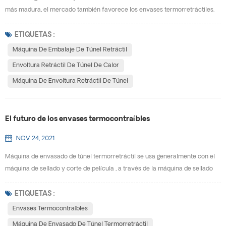
más madura, el mercado también favorece los envases termorretráctiles.
Al mismo tiempo, impulsa el desarrollo de máquina de embalaje de túnel
retráctil.W Por qué los envases termocontraíbles se desarrollarán tan
ETIQUETAS :
rápido, y cuáles son las ventajas de usar envoltura retráctil de túnel de
Máquina De Embalaje De Túnel Retráctil
calor? (1) Los envases termorretráctiles p...
Envoltura Retráctil De Túnel De Calor
Máquina De Envoltura Retráctil De Túnel
El futuro de los envases termocontraíbles
NOV 24, 2021
Máquina de envasado de túnel termorretráctil se usa generalmente con el
máquina de sellado y corte de película , a través de la máquina de sellado
de película enfundada se instala en el exterior del producto y se sella, en el
máquina termorretráctil para calentar, de modo que el material de embalaje
ETIQUETAS :
se encoja y envuelva firmemente el producto. Los productos envasados ​​
Envases Termocontraíbles
tienen una cierta capacidad ...
Máquina De Envasado De Túnel Termorretráctil