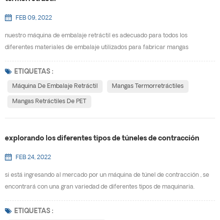
FEB 09, 2022
nuestro máquina de embalaje retráctil es adecuado para todos los
diferentes materiales de embalaje utilizados para fabricar mangas
termorretráctiles en el mercado actual. la forma de su paquete y el uso
previsto determinarán qué materiales funcionarán mejor para su proyecto
ETIQUETAS :
en particular. los materiales disponibles incluyen: mascota (G) , PVC, OPS y
Máquina De Embalaje Retráctil
Mangas Termorretráctiles
plan.· mascota- la película de glicol de terefta...
Mangas Retráctiles De PET
explorando los diferentes tipos de túneles de contracción
FEB 24, 2022
si está ingresando al mercado por un máquina de túnel de contracción , se
encontrará con una gran variedad de diferentes tipos de maquinaria.
algunas máquinas funcionan con vapor. otras usan aire caliente. cada tipo
de túnel de retractilado está diseñado para trabajar en aplicaciones
ETIQUETAS :