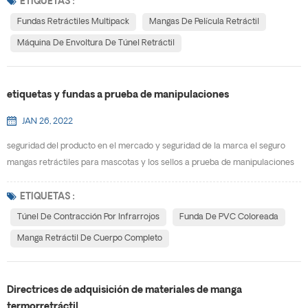
ayudar a satisfacer las necesidades de nuestros clientes. Las fundas
ETIQUETAS :
retráctiles de paquetes múltiples permiten productos de varias formas y
Fundas Retráctiles Multipack
Mangas De Película Retráctil
tamaños para combinarlos en un solo paquete co...
Máquina De Envoltura De Túnel Retráctil
etiquetas y fundas a prueba de manipulaciones
JAN 26, 2022
seguridad del producto en el mercado y seguridad de la marca el seguro
mangas retráctiles para mascotas y los sellos a prueba de manipulaciones
son una solución de seguridad eficaz diseñada para promover su mensaje
mientras protegen sus productos contra manipulaciones. opciones
ETIQUETAS :
disponibles para etiquetas y fundas Las fundas retráctiles ofrecen una
Túnel De Contracción Por Infrarrojos
Funda De PVC Coloreada
variedad de etiquetas y sellos de garantía de segu...
Manga Retráctil De Cuerpo Completo
Directrices de adquisición de materiales de manga
termorretráctil