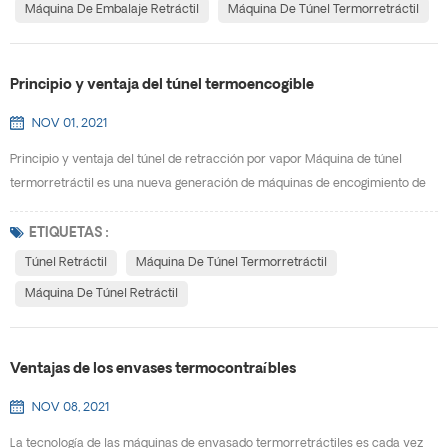
Máquina De Embalaje Retráctil
Máquina De Túnel Termorretráctil
Principio y ventaja del túnel termoencogible
NOV 01, 2021
Principio y ventaja del túnel de retracción por vapor Máquina de túnel
termorretráctil es una nueva generación de máquinas de encogimiento de
películas, diseño exquisito, apariencia hermosa, no ocupa espacio, se
mueve, se instala rápidamente y es fácil de ajustar. Puede usarse de forma
ETIQUETAS :
independiente o agregarse a la línea de producción. Usando la temperatura
Túnel Retráctil
Máquina De Túnel Termorretráctil
constante única del vapor y las caracte...
Máquina De Túnel Retráctil
Ventajas de los envases termocontraíbles
NOV 08, 2021
La tecnología de las máquinas de envasado termorretráctiles es cada vez