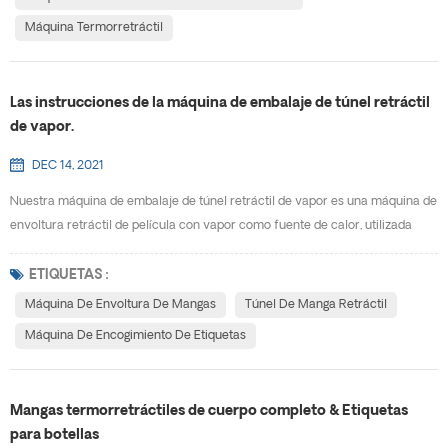
Máquina Termorretráctil
Las instrucciones de la máquina de embalaje de túnel retráctil
de vapor.
DEC 14, 2021
Nuestra máquina de embalaje de túnel retráctil de vapor es una máquina de
envoltura retráctil de película con vapor como fuente de calor, utilizada
principalmente para la termocontracción de la etiqueta de película de las
botellas. Comparado con eléctrico máquina de envoltura de mangas , tiene
ETIQUETAS :
las características de fácil de usar, contracción suave y altamente
Máquina De Envoltura De Mangas
Túnel De Manga Retráctil
eficiente. Es el equipo ideal para bo...
Máquina De Encogimiento De Etiquetas
Mangas termorretráctiles de cuerpo completo & Etiquetas
para botellas