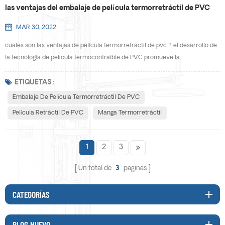
las ventajas del embalaje de película termorretráctil de PVC
MAR 30, 2022
cuales son las ventajas de película termorretráctil de pvc ? el desarrollo de
la tecnología de película termocontraíble de PVC promueve la
comercialización de la película termocontraíble,, lo que hace que la película
termocontraíble de PVC cubra el campo de embalaje de productos
ETIQUETAS :
electrónicos,, productos médicos y otras industrias, y promueva el
Embalaje De Película Termorretráctil De PVC
desarrollo de la industria del embalaje flexible. al ...
Película Retráctil De PVC
Manga Termorretráctil
1
2
3
Un total de
3
paginas
CATEGORÍAS
BLOG NUEVO